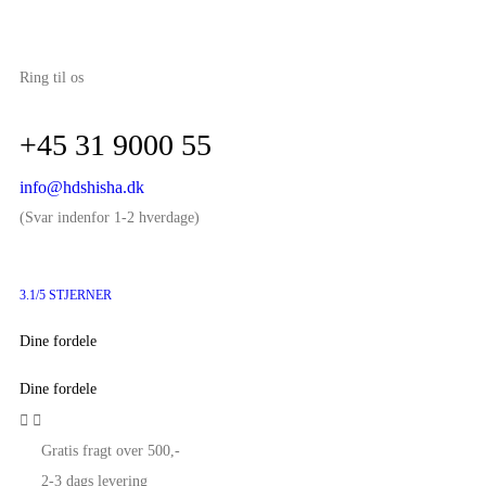
Ring til os
+45 31 9000 55
info@hdshisha.dk
(Svar indenfor 1-2 hverdage)
3.1/5 STJERNER
Dine fordele
Dine fordele


Gratis fragt over 500,-
2-3 dags levering