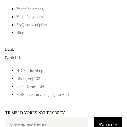
Vandpibe ordbog
Vandpibe guides
FAQ om vandpiber
Blog
Butik


Butik
HD Shisha Shop
Risingsvej 132
5240 Odense NØ
Vollsmose Torv indgang fra Aldi
TILMELD VORES NYHEDSBREV
S'abonner