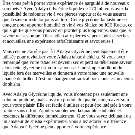
Êtes-vous prêt à porter votre expérience de narguilé à de nouveaux
sommets ? Avec Adalya Glycérine liquide de 170 ml, vous avez la
possibilité de redonner vie à vos pierres vapeur et de vous assurer
que la saveur reste toujours au top ! Cette glycérine fantastique est
conçue pour apporter humidité et vie à vos Shaizo ou ICE Rocks, ce
qui signifie que vous pouvez en profiter plus longtemps, sans que la
saveur ne s'estompe. Dites adieu aux pierres vapeur fades et sèches,
et accueillez une expérience rafraîchissante et savoureuse !
Mais cela ne s'arrête pas là ! Adalya Glycérine peut également être
utilisée pour revitaliser votre Adalya tabac à chicha. Si vous avez
remarqué que votre tabac est devenu sec et perd sa délicieuse saveur,
alors cette glycérine est votre sauveuse. Une simple addition du
liquide fera des merveilles et donnera à votre tabac une nouvelle
chance de briller. C'est un changement radical pour tous les amateurs
de shisha !
Avec Adalya Glycérine liquide, vous n'obtenez pas seulement une
solution pratique, mais aussi un produit de qualité, conçu avec soin
pour votre plaisir. Elle est facile à utiliser et peut être intégrée à votre
routine sans effort. Ajoutez simplement la quantité souhaitée et
ressentez la différence immédiatement. Que vous soyez débutant ou
un amateur de shisha expérimenté, vous allez adorer la différence
que Adalya Glycérine peut apporter à votre expérience.