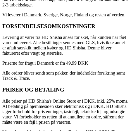
2-3 arbejdsdage.
Vi leverer i Danmark, Sverige, Norge, Finland og resten af verden.
FORSENDELSESOMKOSTNINGER
Levering af varer fra HD Shisha anses for sket, når kunden har fået
varen udleveret. Alle bestillinger sendes med GLS, hvis ikke andet
er aftalt særskilt mellem køber og HD Shisha. Denne bliver
faktureret efter vægt og størrelse.
Priserne for fragt i Danmark er fra 49,99 DKK
Alle ordrer bliver sendt som pakker, der indeholder forsikring samt
Track & Trace.
PRISER OG BETALING
Alle priser på HD Shisha's Online Store er i DKK. inkl. 25% moms.
Al betaling på hjemmesiden sker elektronisk og i DKK. HD Shisha
tager forbehold for prisændinger, tastefejl, tekniske fejl og udsolgte
varer. Vi forbeholder os retten til at annullere en ordre, såfremt der
måtte være en fejl i prisen på vareren.