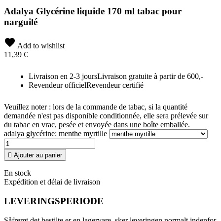
Adalya Glycérine liquide 170 ml tabac pour
narguilé
Add to wishlist
11,39 €
Livraison en 2-3 jours
Livraison gratuite à partir de 600,-
Revendeur officiel
Revendeur certifié
Veuillez noter : lors de la commande de tabac, si la quantité
demandée n'est pas disponible conditionnée, elle sera prélevée sur
du tabac en vrac, pesée et envoyée dans une boîte emballée.
adalya glycérine: menthe myrtille

Ajouter au panier
En stock
Expédition et délai de livraison
LEVERINGSPERIODE
Såfremt det bestilte er en lagervare, sker leveringen normalt indenfor