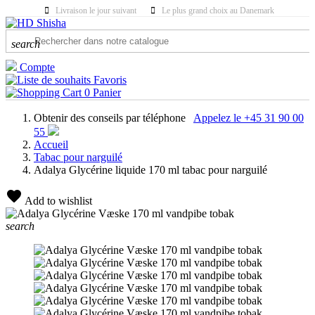
Livraison le jour suivant
Le plus grand choix au Danemark
search
Compte
Favoris
0
Panier
Obtenir des conseils par téléphone
Appelez le +45 31 90 00
55
Accueil
Tabac pour narguilé
Adalya Glycérine liquide 170 ml tabac pour narguilé
Add to wishlist
search