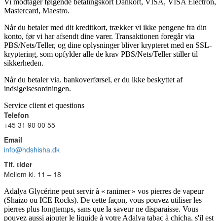
Vi modtager følgende betalingskort Dankort, VISA, VISA Electron,
Mastercard, Maestro.
Når du betaler med dit kreditkort, trækker vi ikke pengene fra din
konto, før vi har afsendt dine varer. Transaktionen foregår via
PBS/Nets/Teller, og dine oplysninger bliver krypteret med en SSL-
kryptering, som opfylder alle de krav PBS/Nets/Teller stiller til
sikkerheden.
Når du betaler via. bankoverførsel, er du ikke beskyttet af
indsigelsesordningen.
Service client et questions
Telefon
+45 31 90 00 55
Email
info@hdshisha.dk
Tlf. tider
Mellem kl. 11 – 18
Adalya Glycérine peut servir à « ranimer » vos pierres de vapeur
(Shaizo ou ICE Rocks). De cette façon, vous pouvez utiliser les
pierres plus longtemps, sans que la saveur ne disparaisse. Vous
pouvez aussi ajouter le liquide à votre Adalya tabac à chicha, s'il est