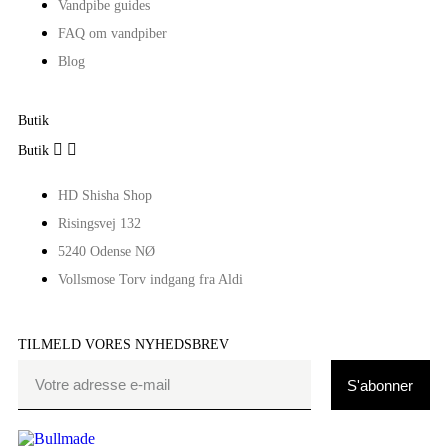
Vandpibe guides
FAQ om vandpiber
Blog
Butik


Butik
HD Shisha Shop
Risingsvej 132
5240 Odense NØ
Vollsmose Torv indgang fra Aldi
TILMELD VORES NYHEDSBREV
S'abonner