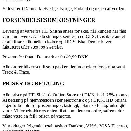
Vi leverer i Danmark, Sverige, Norge, Finland og resten af verden.
FORSENDELSESOMKOSTNINGER
Levering af varer fra HD Shisha anses for sket, når kunden har fået
varen udleveret. Alle bestillinger sendes med GLS, hvis ikke andet
er aftalt særskilt mellem køber og HD Shisha. Denne bliver
faktureret efter vægt og størrelse.
Priserne for fragt i Danmark er fra 49,99 DKK
Alle ordrer bliver sendt som pakker, der indeholder forsikring samt
Track & Trace.
PRISER OG BETALING
Alle priser på HD Shisha's Online Store er i DKK. inkl. 25% moms.
Al betaling på hjemmesiden sker elektronisk og i DKK. HD Shisha
tager forbehold for prisændinger, tastefejl, tekniske fejl og udsolgte
varer. Vi forbeholder os retten til at annullere en ordre, såfremt der
måtte være en fejl i prisen på vareren.
Vi modtager følgende betalingskort Dankort, VISA, VISA Electron,