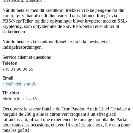
Mastercard, Maestro.
Når du betaler med dit kreditkort, trækker vi ikke pengene fra din
konto, før vi har afsendt dine varer. Transaktionen foregår via
PBS/Nets/Teller, og dine oplysninger bliver krypteret med en SSL-
kryptering, som opfylder alle de krav PBS/Nets/Teller stiller til
sikkerheden.
Når du betaler via. bankoverførsel, er du ikke beskyttet af
indsigelsesordningen.
Service client et questions
Telefon
+45 31 90 00 55
Email
info@hdshisha.dk
Tlf. tider
Mellem kl. 11 – 18
Découvrez la saveur fraîche de True Passion Arctic Line! Ce tabac à
narguilé de 200 g allie le citron vert croquant à un effet glacé
rafraîchissant, offrant une expérience de fumage inoubliable. Parfait
pour toutes les occasions, et avec 14 variétés au choix, il y en a pour
tous les goûts!