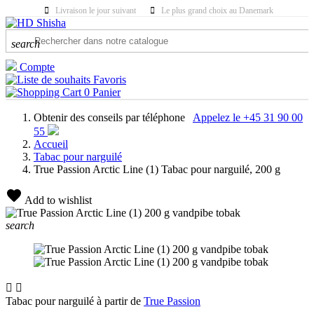
Livraison le jour suivant
Le plus grand choix au Danemark
search
Compte
Favoris
0
Panier
Obtenir des conseils par téléphone
Appelez le +45 31 90 00
55
Accueil
Tabac pour narguilé
True Passion Arctic Line (1) Tabac pour narguilé, 200 g
Add to wishlist
search


Tabac pour narguilé à partir de
True Passion