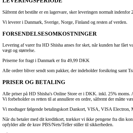
LEVERINGSPERIODE
Såfremt det bestilte er en lagervare, sker leveringen normalt indenfor 
Vi leverer i Danmark, Sverige, Norge, Finland og resten af verden.
FORSENDELSESOMKOSTNINGER
Levering af varer fra HD Shisha anses for sket, når kunden har fået va
vægt og størrelse.
Priserne for fragt i Danmark er fra 49,99 DKK
Alle ordrer bliver sendt som pakker, der indeholder forsikring samt T
PRISER OG BETALING
Alle priser på HD Shisha's Online Store er i DKK. inkl. 25% moms. Al
Vi forbeholder os retten til at annullere en ordre, såfremt der måtte vær
Vi modtager følgende betalingskort Dankort, VISA, VISA Electron, 
Når du betaler med dit kreditkort, trækker vi ikke pengene fra din kon
opfylder alle de krav PBS/Nets/Teller stiller til sikkerheden.