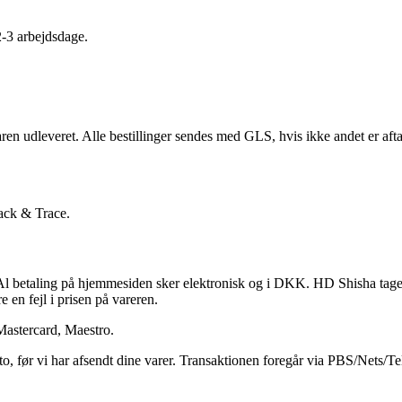
2-3 arbejdsdage.
ren udleveret. Alle bestillinger sendes med GLS, hvis ikke andet er aft
rack & Trace.
 betaling på hjemmesiden sker elektronisk og i DKK. HD Shisha tager for
e en fejl i prisen på vareren.
Mastercard, Maestro.
to, før vi har afsendt dine varer. Transaktionen foregår via PBS/Nets/T