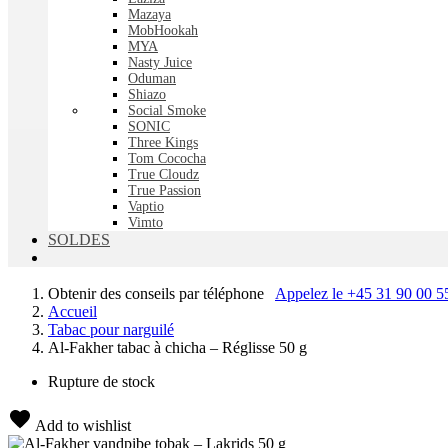
Mazaya
MobHookah
MYA
Nasty Juice
Oduman
Shiazo
Social Smoke
SONIC
Three Kings
Tom Cococha
True Cloudz
True Passion
Vaptio
Vimto
SOLDES
Obtenir des conseils par téléphone
Appelez le +45 31 90 00 
Accueil
Tabac pour narguilé
Al-Fakher tabac à chicha – Réglisse 50 g
Rupture de stock
Add to wishlist