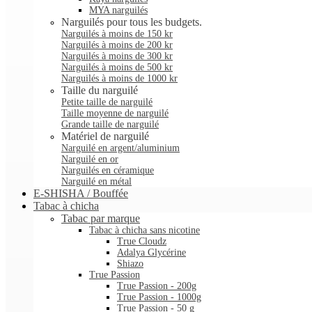
MYA narguilés
Narguilés pour tous les budgets.
Narguilés à moins de 150 kr
Narguilés à moins de 200 kr
Narguilés à moins de 300 kr
Narguilés à moins de 500 kr
Narguilés à moins de 1000 kr
Taille du narguilé
Petite taille de narguilé
Taille moyenne de narguilé
Grande taille de narguilé
Matériel de narguilé
Narguilé en argent/aluminium
Narguilé en or
Narguilés en céramique
Narguilé en métal
E-SHISHA / Bouffée
Tabac à chicha
Tabac par marque
Tabac à chicha sans nicotine
True Cloudz
Adalya Glycérine
Shiazo
True Passion
True Passion - 200g
True Passion - 1000g
True Passion - 50 g