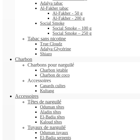
Adalya tabac
Al-Fakher tabac
Al-Fakher - 50 g
Al-Fakher - 200 g
Social Smoke
Social Smoke – 100 g
Social Smoke – 250 g
Tabac sans nicotine
True Cloudz
Adalya Glycérine
Shiazo
Charbon
Charbons pour narguilé
Charbon jetable
Charbon de coco
Accessoires
Canards cultes
Kultang
Accessoires
Têtes de narguilé
Oduman têtes
Aladin têtes
El-Badia têtes
Kaloud têtes
Tuyaux de narguilé
Oduman tuyaux
El-Badia serpents