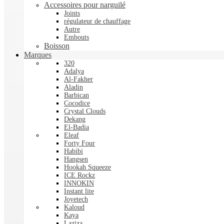
Accessoires pour narguilé
Joints
régulateur de chauffage
Autre
Embouts
Boisson
Marques
320
Adalya
Al-Fakher
Aladin
Barbican
Cocodice
Crystal Clouds
Dekang
El-Badia
Eleaf
Forty Four
Habibi
Hangsen
Hookah Squeeze
ICE Rockz
INNOKIN
Instant lite
Joyetech
Kaloud
Kaya
Laziza