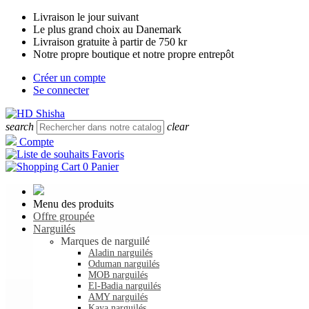
Livraison le jour suivant
Le plus grand choix au Danemark
Livraison gratuite à partir de 750 kr
Notre propre boutique et notre propre entrepôt
Créer un compte
Se connecter
search
clear
Compte
Favoris
0
Panier
Menu des produits
Offre groupée
Narguilés
Marques de narguilé
Aladin narguilés
Oduman narguilés
MOB narguilés
El-Badia narguilés
AMY narguilés
Kaya narguilés