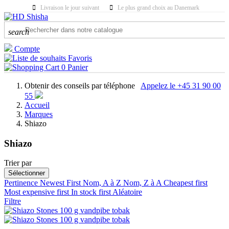
Livraison le jour suivant
Le plus grand choix au Danemark
search
Compte
Favoris
0
Panier
Obtenir des conseils par téléphone
Appelez le +45 31 90 00
55
Accueil
Marques
Shiazo
Shiazo
Trier par
CATÉGORIES
Sélectionner
Pertinence
Newest First
Nom, A à Z
Nom, Z à A
Cheapest first
Most expensive first
PRIX
In stock first
Aléatoire
Filtre